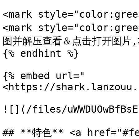
<mark style="color:gr
<mark style="color:
图并解压查看＆点击打开图片,右键
{% endhint %}

{% embed url="
<https://shark.lanzouu.
![](/files/uWWDUOwBfBsE
## **特色** <a href="#fe