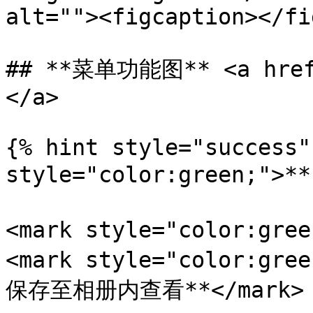
alt=""><figcaption></fi
## **菜单功能图** <a href=
</a>

{% hint style="success"
style="color:green;">
<mark style="color:gr
<mark style="color:
保存至相册内查看**</mark>
