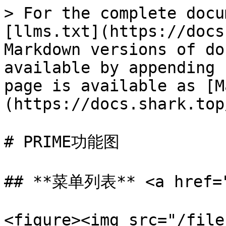
> For the complete docu
[llms.txt](https://docs
Markdown versions of do
available by appending 
page is available as [M
(https://docs.shark.top
# PRIME功能图

## **菜单列表** <a href="#
<figure><img src="/file