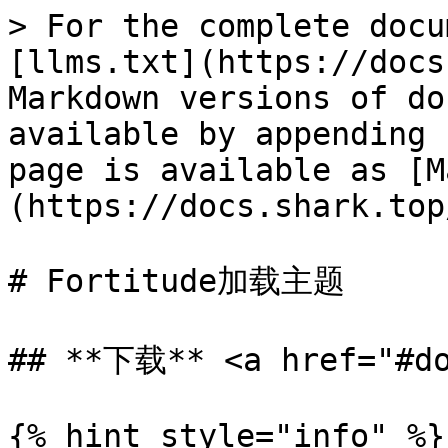
> For the complete docu
[llms.txt](https://docs
Markdown versions of do
available by appending 
page is available as [M
(https://docs.shark.top
# Fortitude加载主题

## **下载** <a href="#do
{% hint style="info" %}