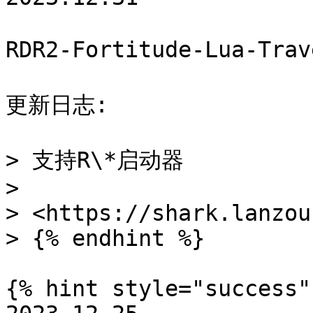
RDR2-Fortitude-Lua-Tr
更新日志:

> 支持R\*启动器

>

> <https://shark.lanzou
> {% endhint %}

{% hint style="success" 