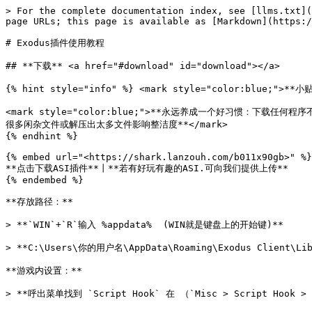
> For the complete documentation index, see [llms.txt](
page URLs; this page is available as [Markdown](https:/
# Exodus插件使用教程

## **下载** <a href="#download" id="download"></a>

{% hint style="info" %} <mark style="color:blue;">**小贴
<mark style="color:blue;">**永远养成一个好习惯：
很多闲杂文件或解压出太多文件影响整洁度**</mark>

{% endhint %}

{% embed url="<https://shark.lanzouh.com/b011x90gb>" %}

**点击下载ASI插件**丨**若有好玩有趣的ASI.可向我们提供上传**

{% endembed %}

**存放路径：**

> **`WIN`+`R`输入 %appdata%  (WIN就是键盘上的开始键)**

> **C:\Users\你的用户名\AppData\Roaming\Exodus Client\Libr
**游戏内设置：**
