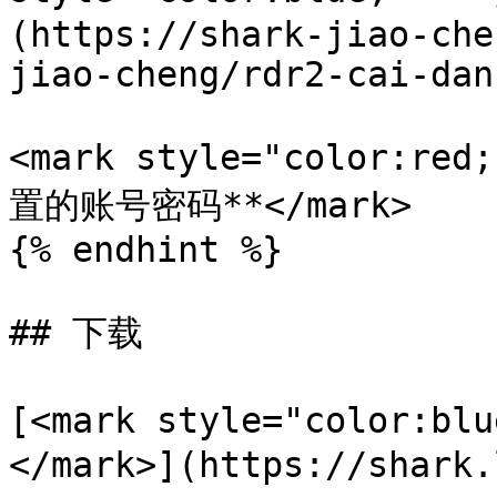
(https://shark-jiao-che
jiao-cheng/rdr2-cai-dan
<mark style="color
置的账号密码**</mark>

{% endhint %}

## 下载

[<mark style="color:
</mark>](https://shark.