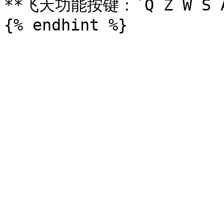
**飞天功能按键：`Q Z W S A 