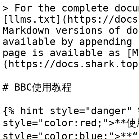
> For the complete docu
[llms.txt](https://docs
Markdown versions of do
available by appending 
page is available as [M
(https://docs.shark.top
# BBC使用教程

{% hint style="danger" 
style="color:red;">**使
style="color:blue;">