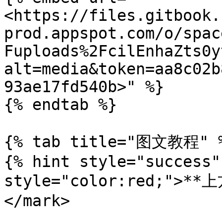
<https://files.gitbook.
prod.appspot.com/o/spac
Fuploads%2FcilEnhaZts0y
alt=media&token=aa8c02b
93ae17fd540b>" %}

{% endtab %}

{% tab title="图文教程" %
{% hint style="success"
style="color:red;"
</mark>
