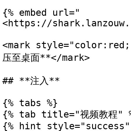
{% embed url="
<https://shark.lanzouw.
<mark style="color:
压至桌面**</mark>

## **注入**

{% tabs %}

{% tab title="视频教程" %
{% hint style="success"