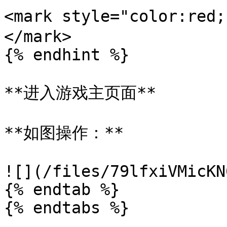
<mark style="color:
</mark>

{% endhint %}

**进入游戏主页面**

**如图操作：**

![](/files/79lfxiVMicKN
{% endtab %}

{% endtabs %}
