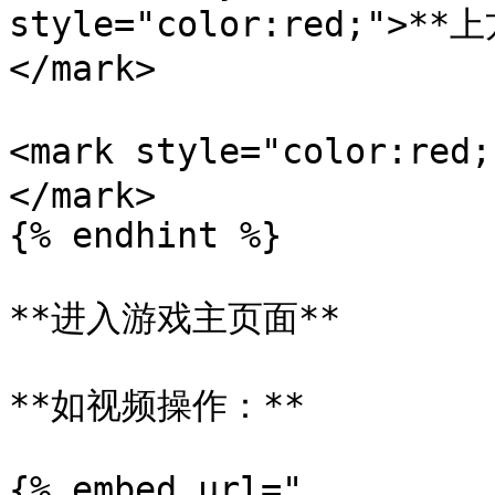
style="color:red;"
</mark>

<mark style="color:
</mark>

{% endhint %}

**进入游戏主页面**

**如视频操作：**

{% embed url="