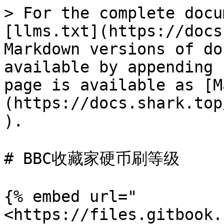
> For the complete docu
[llms.txt](https://docs
Markdown versions of do
available by appending 
page is available as [M
(https://docs.shark.top
).

# BBC收藏家硬币刷等级

{% embed url="
<https://files.gitbook.