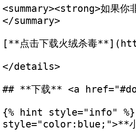
<summary><strong>如果
</summary>

[**点击下载火绒杀毒**](https
</details>

## **下载** <a href="#do
{% hint style="info" %}
style="color:blue;">**