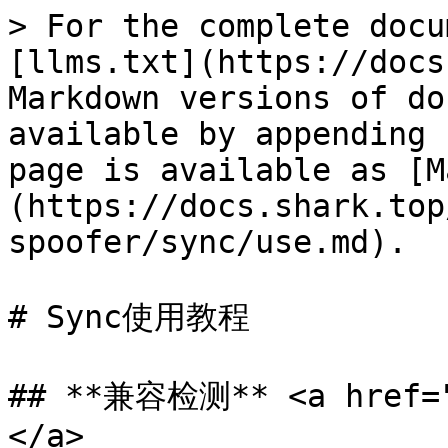
> For the complete docu
[llms.txt](https://docs
Markdown versions of do
available by appending 
page is available as [M
(https://docs.shark.top
spoofer/sync/use.md).

# Sync使用教程

## **兼容检测** <a href="
</a>
