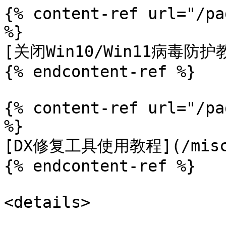
{% content-ref url="/pa
%}

[关闭Win10/Win11病毒防护教程]
{% endcontent-ref %}

{% content-ref url="/pa
%}

[DX修复工具使用教程](/misc/w
{% endcontent-ref %}

<details>
