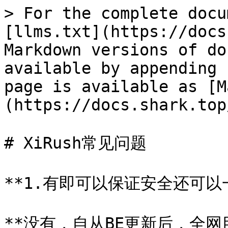
> For the complete docu
[llms.txt](https://docs
Markdown versions of do
available by appending 
page is available as [M
(https://docs.shark.top
# XiRush常见问题

**1.有即可以保证安全还可以
**没有，自从BE更新后，全