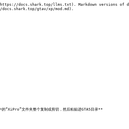
https://docs.shark.top/llms.txt). Markdown versions of d
/docs.shark.top/gtav/xp/mod.md).

“XiPro”文件夹整个复制或剪切，然后粘贴进GTA5目录**
