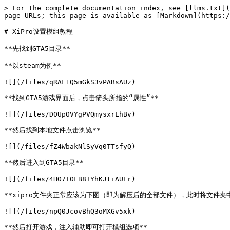
> For the complete documentation index, see [llms.txt](
page URLs; this page is available as [Markdown](https:/
# XiPro设置模组教程

**先找到GTA5目录**

**以steam为例**

![](/files/qRAF1Q5mGkS3vPABsAUz)

**找到GTA5游戏界面后，点击箭头所指的“属性”**

![](/files/D0UpOVYgPVQmysxrLhBv)

**然后找到本地文件点击浏览**

![](/files/fZ4WbakNlSyVq0TTsfyQ)

**然后进入到GTA5目录**

![](/files/4HO7TOFB8IYhKJtiAUEr)

**xipro文件夹正常应该为下图（即为解压后的全部文件），此时将文件夹中的
![](/files/npQ0JcovBhQ3oMXGv5xk)

**然后打开游戏，注入辅助即可打开模组选项**
