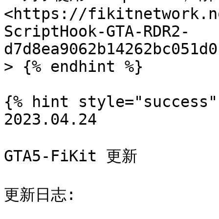
<https://fikitnetwork.n
ScriptHook-GTA-RDR2-
d7d8ea9062b14262bc051d0
> {% endhint %}

{% hint style="success" 
2023.04.24

GTA5-FiKit 更新

更新日志:
