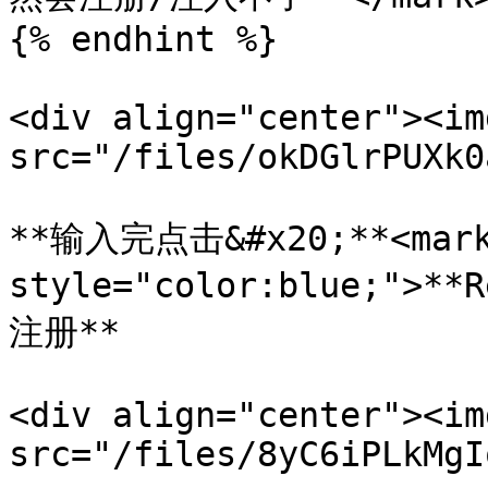
{% endhint %}

<div align="center"><img
src="/files/okDGlrPUXk0
**输入完点击&#x20;**<mark
style="color:blue;">**
注册**

<div align="center"><img
src="/files/8yC6iPLkMgI