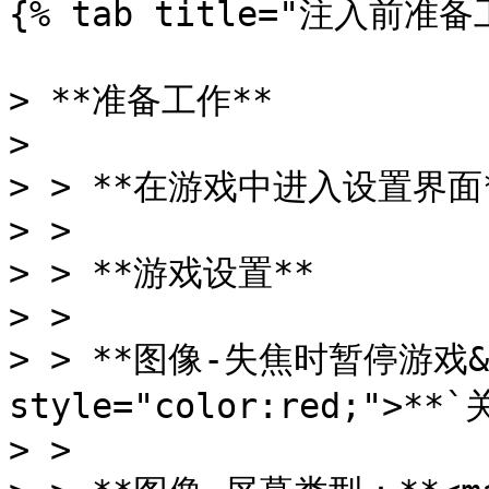
{% tab title="注入前准备工
> **准备工作**

>

> > **在游戏中进入设置界面*
> >

> > **游戏设置**

> >

> > **图像-失焦时暂停游戏&#x
style="color:red;">**`
> >
