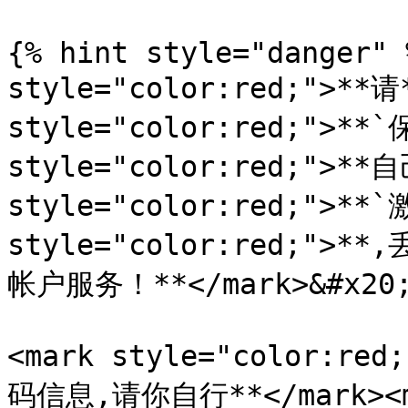
{% hint style="danger" 
style="color:red;">**请*
style="color:red;">**
style="color:red;">**自
style="color:red;">**`
style="color:red;
帐户服务！**</mark>&#x20;
<mark style="color
码信息,请你自行**</mark><ma