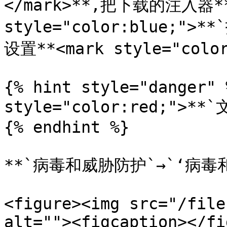
</mark>**,把下载的注入器**<
style="color:blue;">
设置**<mark style="color
{% hint style="danger" 
style="color:red;">*
{% endhint %}

**`病毒和威胁防护`→`‘病毒和
<figure><img src="/file
alt=""><figcaption></fi