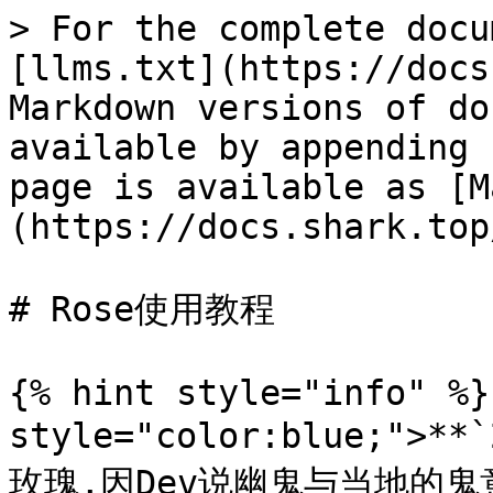
> For the complete docu
[llms.txt](https://docs
Markdown versions of do
available by appending 
page is available as [M
(https://docs.shark.top
# Rose使用教程

{% hint style="info" %}
style="color:blue;">*
玫瑰,因Dev说幽鬼与当地的