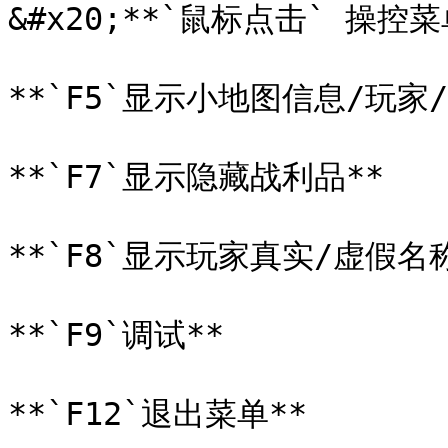
&#x20;**`鼠标点击` 操控菜单
**`F5`显示小地图信息/玩家/
**`F7`显示隐藏战利品**

**`F8`显示玩家真实/虚假名称
**`F9`调试**

**`F12`退出菜单**
