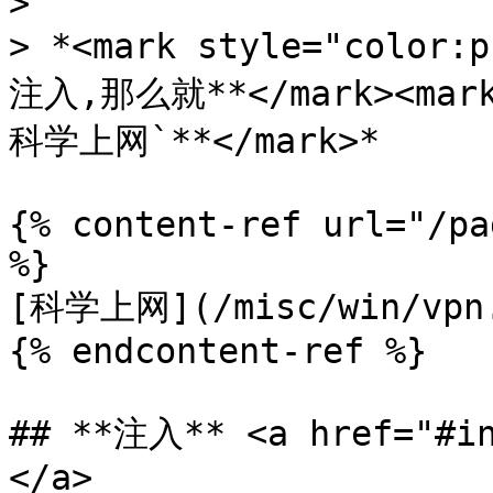
>

> *<mark style="col
注入,那么就**</mark><mark 
科学上网`**</mark>*

{% content-ref url="/pa
%}

[科学上网](/misc/win/vpn.
{% endcontent-ref %}

## **注入** <a href="#in
</a>
