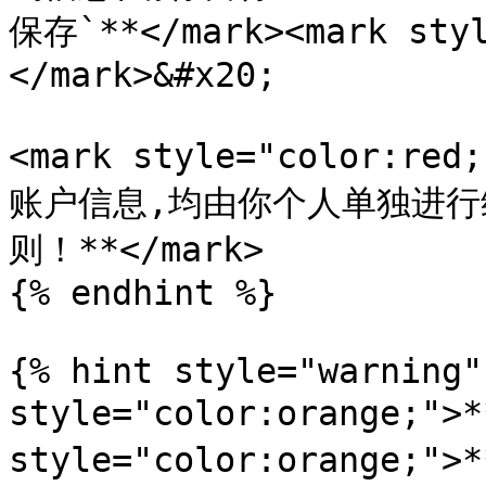
保存`**</mark><mark styl
</mark>&#x20;

<mark style="color:
账户信息,均由你个人单独进行
则！**</mark>

{% endhint %}

{% hint style="warning"
style="color:orange;">
style="color:orange;">