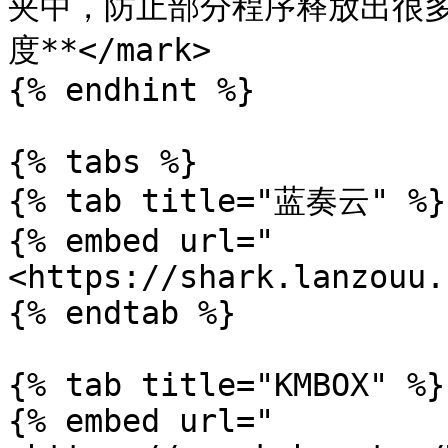
夹中，防止部分程序释放出很
度**</mark>

{% endhint %}

{% tabs %}

{% tab title="蓝奏云" %}

{% embed url="
<https://shark.lanzouu.
{% endtab %}

{% tab title="KMBOX" %}

{% embed url="