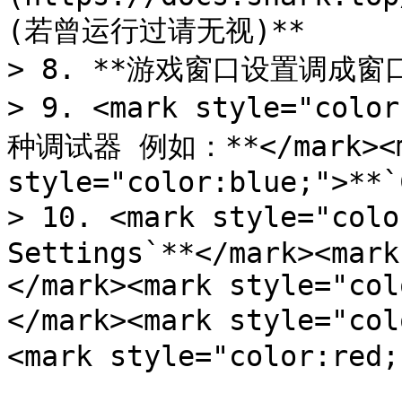
(若曾运行过请无视)**

> 8. **游戏窗口设置调成窗口
> 9. <mark style="c
种调试器 例如：**</mark><m
style="color:blue;">**`
> 10. <mark style="col
Settings`**</mark><mark
</mark><mark style="col
</mark><mark style="co
<mark style="color:red;