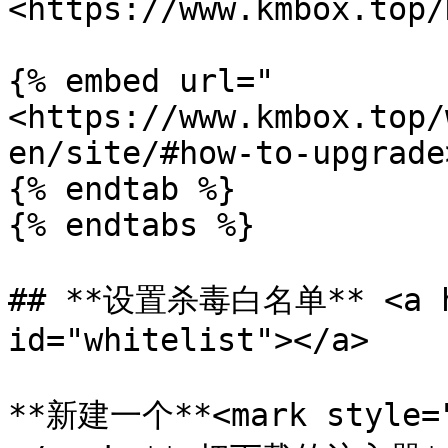
<https://www.kmbox.top/
{% embed url="
<https://www.kmbox.top/
en/site/#how-to-upgrade
{% endtab %}

{% endtabs %}

## **设置杀毒白名单** <a hr
id="whitelist"></a>

**新建一个**<mark style=