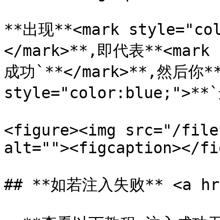
**出现**<mark style="c
</mark>**,即代表**<mark 
成功`**</mark>**,然后你**<
style="color:blue;">*
<figure><img src="/file
alt=""><figcaption></fi
## **如若注入失败** <a href