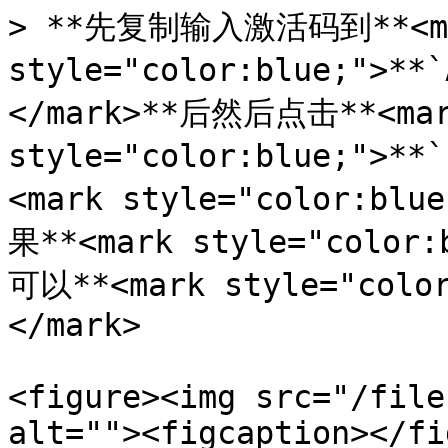
> **先复制输入激活码到**<ma
style="color:blue;">**
</mark>**后然后点击**<mar
style="color:blue;">*
<mark style="color:blu
果**<mark style="color
可以**<mark style="colo
</mark>

<figure><img src="/file
alt=""><figcaption></fi