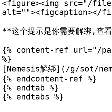
<figure><img src="/file
alt=""><figcaption></fi
**这个提示是你需要解绑,查看
{% content-ref url="/pa
%}

[Nemesis解绑](/g/sot/nem
{% endcontent-ref %}

{% endtab %}
