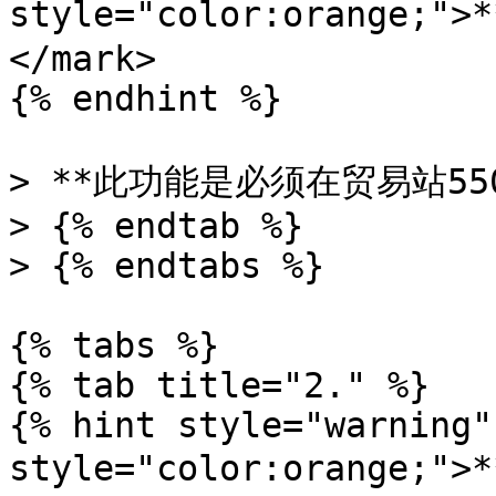
style="color:orange
</mark>

{% endhint %}

> **此功能是必须在贸易站55
> {% endtab %}

> {% endtabs %}

{% tabs %}

{% tab title="2." %}

{% hint style="warning"
style="color:orange;