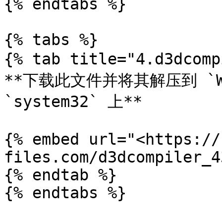
{% endtabs %}

{% tabs %}

{% tab title="4.d3dcom
**下载此文件并将其解压到 `Wi
`system32` 上**

{% embed url="<https://
files.com/d3dcompiler_4
{% endtab %}

{% endtabs %}
