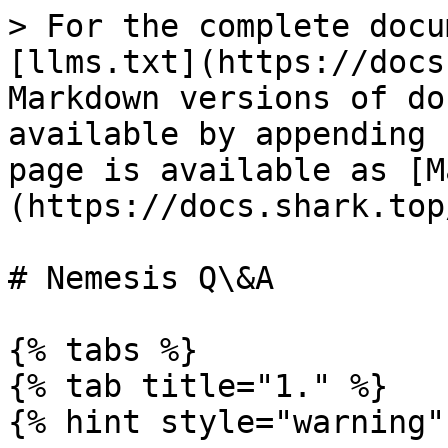
> For the complete docu
[llms.txt](https://docs
Markdown versions of do
available by appending 
page is available as [M
(https://docs.shark.top
# Nemesis Q\&A

{% tabs %}

{% tab title="1." %}

{% hint style="warning"