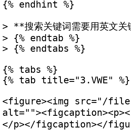
{% endhint %}

> **搜索关键词需要用英文关键
> {% endtab %}

> {% endtabs %}

{% tabs %}

{% tab title="3.VWE" %}

<figure><img src="/file
alt=""><figcaption><p
</p></figcaption></figur