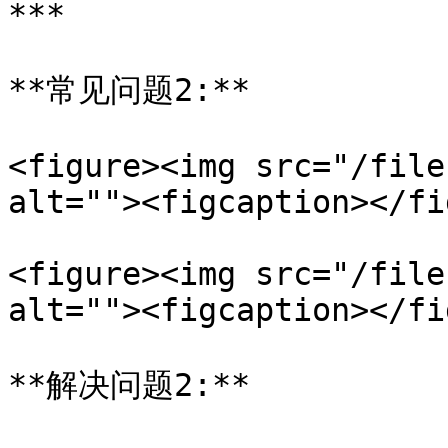
***

**常见问题2:**

<figure><img src="/file
alt=""><figcaption></fi
<figure><img src="/file
alt=""><figcaption></fi
**解决问题2:**
