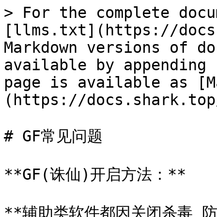
> For the complete docu
[llms.txt](https://docs
Markdown versions of do
available by appending 
page is available as [M
(https://docs.shark.top
# GF常见问题

**GF(诛仙)开启方法：**

**辅助类软件都因关闭杀毒 