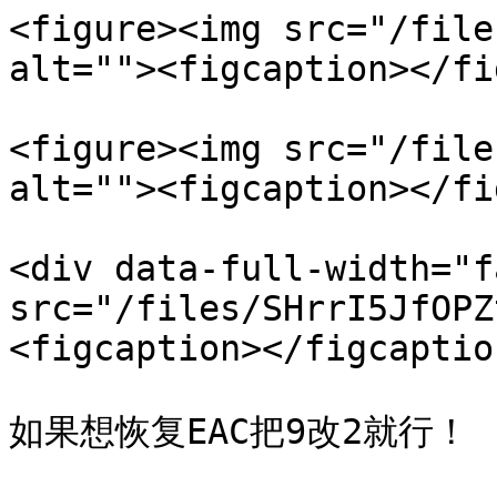
<figure><img src="/file
alt=""><figcaption></fi
<figure><img src="/file
alt=""><figcaption></fi
<div data-full-width="f
src="/files/SHrrI5JfOPZ
<figcaption></figcaptio
如果想恢复EAC把9改2就行！
