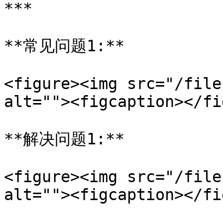
***

**常见问题1:**

<figure><img src="/file
alt=""><figcaption></fi
**解决问题1:**

<figure><img src="/file
alt=""><figcaption></fi