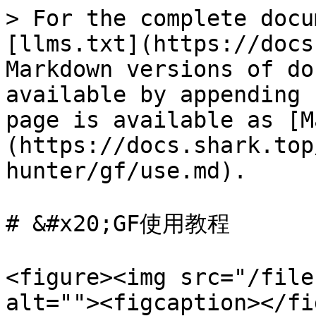
> For the complete docu
[llms.txt](https://docs
Markdown versions of do
available by appending 
page is available as [M
(https://docs.shark.top
hunter/gf/use.md).

# &#x20;GF使用教程

<figure><img src="/file
alt=""><figcaption></fi