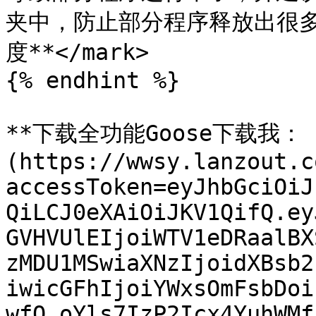
夹中，防止部分程序释放出很
度**</mark>

{% endhint %}

**下载全功能Goose下载我：（
(https://wwsy.lanzout.c
accessToken=eyJhbGciOiJ
QiLCJ0eXAiOiJKV1QifQ.ey
GVHVUlEIjoiWTV1eDRaalBX
zMDU1MSwiaXNzIjoidXBsb2
iwicGFhIjoiYWxsOmFsbDoi
wfQ.oYls7IzP2Icx4YuhWMf