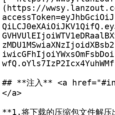
(https://wwsy.lanzout.c
accessToken=eyJhbGciOiJ
QiLCJ0eXAiOiJKV1QifQ.ey
GVHVUlEIjoiWTV1eDRaalBX
zMDU1MSwiaXNzIjoidXBsb2
iwicGFhIjoiYWxsOmFsbDoi
wfQ.oYls7IzP2Icx4YuhWMf
## **注入** <a href="#in
</a>

**1.将下载的压缩包文件解压出