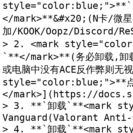
style="color:blue;">
</mark>**&#x20;(N卡
加/KOOK/Oopz/Discord/Re
> 2. <mark style="co
`**</mark>**(务必卸
或电脑中没有ACE反作弊则无视此条
style="color:blue;
</mark>](https://docs.s
> 3. **`卸载`**<mark sty
Vanguard(Valorant Anti-
> 4. **`卸载`**<mark sty