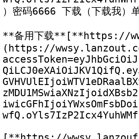
）密码6666 下载（下载我）单
**备用下载**[**https://ww
(https://wwsy.lanzout.c
accessToken=eyJhbGciOiJ
QiLCJ0eXAiOiJKV1QifQ.ey
GVHVUlEIjoiWTV1eDRaalBX
zMDU1MSwiaXNzIjoidXBsb2
iwicGFhIjoiYWxsOmFsbDoi
wfQ.oYls7IzP2Icx4YuhWMf
[**https://wwsy.lanzouf