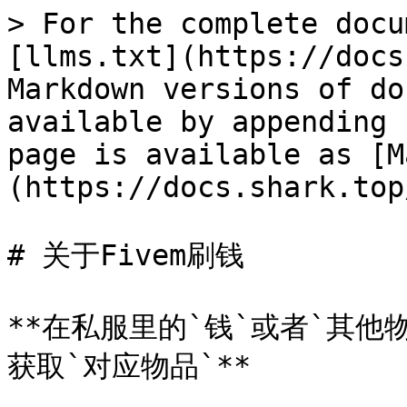
> For the complete docu
[llms.txt](https://docs
Markdown versions of do
available by appending 
page is available as [M
(https://docs.shark.top
# 关于Fivem刷钱

**在私服里的`钱`或者`其他物
获取`对应物品`**
