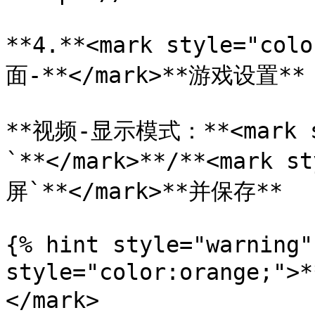
**4.**<mark style="c
面-**</mark>**游戏设置**

**视频-显示模式：**<mark s
`**</mark>**/**<mark 
屏`**</mark>**并保存**

{% hint style="warning"
style="color:orang
</mark>
