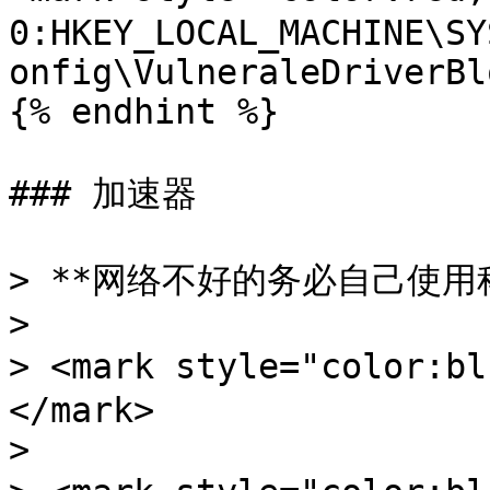
0:HKEY_LOCAL_MACHINE\SY
onfig\VulneraleDriverBl
{% endhint %}

### 加速器

> **网络不好的务必自己使用科
>

> <mark style="color
</mark>

>
