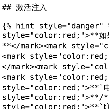
## 激活注入

{% hint style="danger" 
style="color:red;
**</mark><mark style="
<mark style="color:r
</mark><mark style="co
<mark style="color:red
style="color:red;">**`
style="color:red;">**/*
style="color:red;">**`