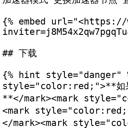
{% embed url="<https://
inviter=j8M54x2qw7pgqTu
## 下载

{% hint style="danger" 
style="color:red;
**</mark><mark style="
<mark style="color:r
</mark><mark style="co