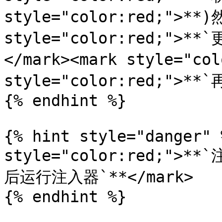
style="color:red;">**)
style="color:red;">
</mark><mark style="col
style="color:red;">**`
{% endhint %}

{% hint style="danger" 
style="color:red;"
后运行注入器`**</mark>

{% endhint %}
