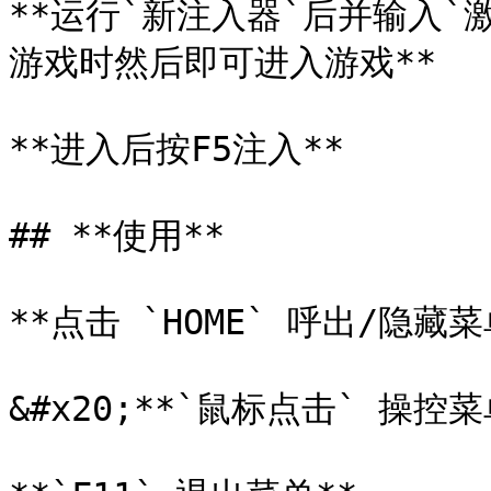
**运行`新注入器`后并输入`
游戏时然后即可进入游戏**

**进入后按F5注入**

## **使用**

**点击 `HOME` 呼出/隐藏菜单
&#x20;**`鼠标点击` 操控菜单