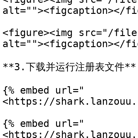
alt=""><figcaption></fi
<figure><img src="/file
alt=""><figcaption></fi
**3.下载并运行注册表文件**

{% embed url="
<https://shark.lanzouu.
{% embed url="
<https://shark.lanzouu.