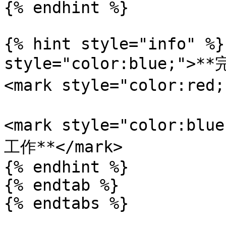
{% endhint %}

{% hint style="info" %}
style="color:blue;"
<mark style="color:red
<mark style="color:
工作**</mark>

{% endhint %}

{% endtab %}

{% endtabs %}
