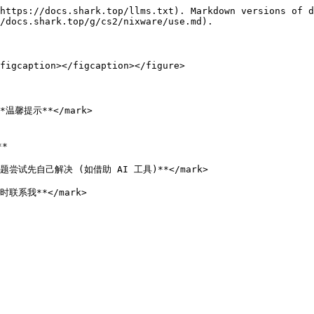
https://docs.shark.top/llms.txt). Markdown versions of d
/docs.shark.top/g/cs2/nixware/use.md).

figcaption></figcaption></figure>

>**温馨提示**</mark>



问题尝试先自己解决 (如借助 AI 工具)**</mark>

联系我**</mark>
