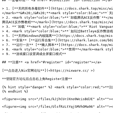
## **必备环境** <a href="#condition" id="condition"></a>

> 1. [**关闭所有杀毒软件**](https://docs.shark.top/misc/w
</mark>**&#x20;/&#x20;**<mark style="color:blue;">*
> 2. <mark style="color:blue;">**`卸载腾讯ACE反作弊`
腾讯ACE反作弊教程**</mark>](https://docs.shark.top/misc/wi
> 3. **`卸载`**<mark style="color:blue;">**`Riot Vanguar
> 4. <mark style="color:blue;">**`如玩过Battleye反作弊
> 5. [**关闭Windows内核隔离**](https://docs.shark.top/misc
> 6. **安装** [**运行库合集**](https://shark.lanzn.co
> 7. **运行一次** [**懒人脚本**](https://docs.shark.top/m
> 8. <mark style="color:blue;">**禁用**</mark><mark styl
> 9. **游戏窗口设置调成全屏窗口模式**

## **注册** <a href="#register" id="register"></a>

[**点击进入Nix官网论坛**](<https://nixware.cc/ >)

**登陆官方论坛后点击右上角Register注册**

{% hint style="danger" %} <mark style="color:re
{% endhint %}

<figure><img src="/files/kJjhCUrJXno9WcisBdJE" alt=""><
<figure><img src="/files/UlsfRzLtYqjSMVhOMa96" alt=""><