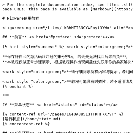
> For the complete documentation index, see [llms.txt](
page URLs; this page is available as [Markdown](https:/
# Nixware使用教程

<figure><img src="/files/jkRhMTISNCYWFoyt3YWx" alt=""><
## **前言** <a href="#preface" id="preface"></a>

{% hint style="success" %} <mark style="color:green;"
**保存好自己的激活码跟注册的账号密码, 若丢失无法找回后果自负**\

**本教程仅做正常步骤演示, 根据教程操作出现问题优先联系你的卖家解决**
<mark style="color:green;">**请仔细阅读所有内容与提示，遇到
<mark style="color:green;">**教程可能具有时效性，若不适用请及时
{% endhint %}

***

## **菜单状态** <a href="#status" id="status"></a>

{% content-ref url="/pages/1GeUA88513TFKHF7X7VT" %}

[运行状态](/home/state.md)

{% endcontent-ref %}
