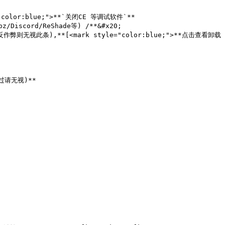
"color:blue;">**`关闭CE 等调试软件`**
/Discord/ReShade等) /**&#x20;

作弊则无视此条),**[<mark style="color:blue;">**点击查看卸载
过请无视)**
