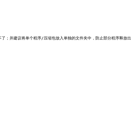
程序运行不了；并建议将单个程序/压缩包放入单独的文件夹中，防止部分程序释放出