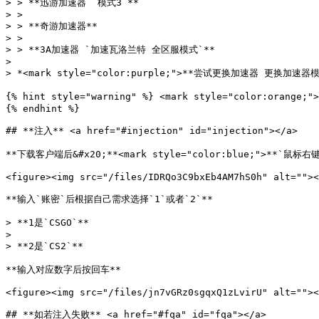
> > **迅游加速器 `模式3`**

> >

> > **奇游加速器**

> >

> > **3A加速器 `加速瓦洛兰特 全区服模式`**

>

> *<mark style="color:purple;">**尝试更换加速器 更换加
{% hint style="warning" %} <mark style="color
{% endhint %}

## **注入** <a href="#injection" id="injection"></a>

**下载客户端后&#x20;**<mark style="color:blue;">**`鼠
<figure><img src="/files/IDRQo3C9bxEb4AM7hS0h" alt=""><
**输入`账密`后根据自己需求选择`1`或者`2`**

> **1是`CSGO`**

>

> **2是`CS2`**

**输入对应数字后按回车**

<figure><img src="/files/jn7vGRz0sgqxQ1zLvirU" alt=""><
## **如若注入失败** <a href="#fqa" id="fqa"></a>
