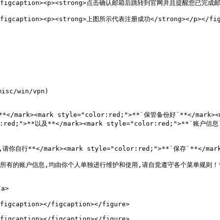
t=""><figcaption><p><strong>点击确认邮箱后跳转到官网并且提醒您已完成邮箱认
"><figcaption><p><strong>上图所示代表注册成功</strong></p></figc
c/win/vpn)

请**</mark><mark style="color:red;">**`保管备份好`**</mark><
or:red;">**以及**</mark><mark style="color:red;">**`账户
*</mark><mark style="color:red;">**`保存`**</mark><ma
无关联,所有的账户信息,均由你个人单独进行维护和使用,请自觉遵守各个菜单规则！**<
a>

figcaption></figcaption></figure>

figcaption></figcaption></figure>
