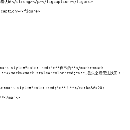
证</strong></p></figcaption></figure>

aption></figure>

mark style="color:red;">**自己的**</mark><mark 
信息`**</mark><mark style="color:red;">**,丢失之后无法找回！！
rk style="color:red;">**！**</mark>&#x20;

/mark>
