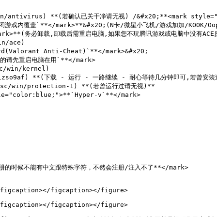
in/antivirus) **(若确认已关干净请无视) /&#x20;**<mark style=
*`关闭游戏内覆盖`**</mark>**&#x20;(N卡/微星小飞机/游戏加加/KOOK/Oopz
**</mark>**(务必卸载,卸载后需重启电脑,如果您不玩腾讯游戏或电脑中没有ACE反
n/ace)

d(Valorant Anti-Cheat)`**</mark>&#x20;

游戏的请先重启电脑在用`**</mark>

/win/kernel)

m/b0izso9af) **(下载 - 运行 - 一路继续 - 耐心等待几分钟即可,若曾安装
isc/win/protection-1) **(若曾运行过请无视)**

e="color:blue;">**`Hyper-v`**</mark>

d;">**注册的时候不能有中文跟特殊字符，不然会注册/注入不了**</mark>

figcaption></figcaption></figure>

figcaption></figcaption></figure>
