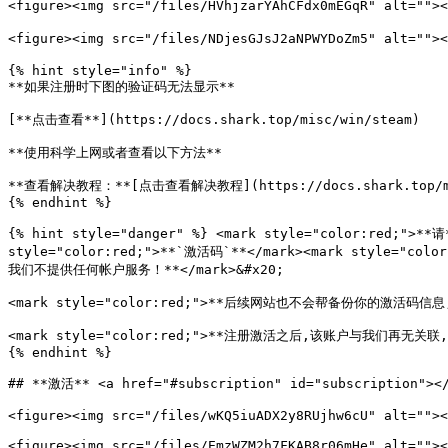
<figure><img src="/files/HVhjzarYAhCFdx0mEGqR" al
<figure><img src="/files/NDjesGJsJ2aNPWYDoZm5" alt="
{% hint style="info" %}

**如果注册时下图的验证码无法显示**

[**点击查看**](https://docs.shark.top/misc/win/steam)

**使用科学上网或者查看以下方法**

**查看解决教程：**[点击查看解决教程](https://docs.shark.top/mis
{% endhint %}

{% hint style="danger" %} <mark style="color:red;">**
style="color:red;">**`激活码`**</mark><mark style="col
我们不提供任何帐户服务！**</mark>&#x20;

<mark style="color:red;">**后续网站也不会帮备份你的激活码信息,请你自行*
<mark style="color:red;">**注册激活之后,该账户与我们再
{% endhint %}

## **激活** <a href="#subscription" id="subscription"></
<figure><img src="/files/wKQ5iuADX2y8RUjhw6cU" alt=""><
<figure><img src="/files/EmzWZM2h7FKAB8r06mHe" alt=""><