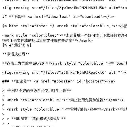
<figure><img src="/files/2jwJnwHRsDN2HM63IU5W" alt=""><
## **下载** <a href="#download" id="download"></a>

{% hint style="info" %} <mark style="color:blue;">**小贴
<mark style="color:blue;">**永远养成一个好习惯：
很多闲杂文件或解压出太多文件影响整洁度**</mark>

{% endhint %}

**激活成功后**

**点击上方导航栏&#x20;**<mark style="color:blue;">**`Dow
<figure><img src="/files/YzJSrkcTHJhPJRpaCxtC" alt=""><
### **加速器** <a href="#booster" id="booster"></a>

> **网络不好的务必自己使用科学上网**

>

> <mark style="color:blue;">**禁止使用免费加速器**</mark>

>

> <mark style="color:blue;">**雷神/薄荷/鲜牛**</ma
>

> > **UU加速 `路由模式/模式3`**

> >
