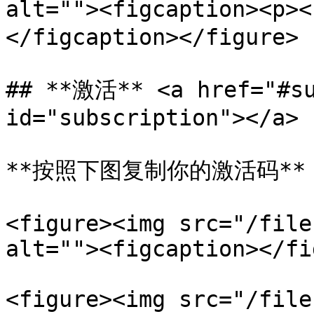
alt=""><figcaption><p
</figcaption></figure>

## **激活** <a href="#su
id="subscription"></a>

**按照下图复制你的激活码**

<figure><img src="/file
alt=""><figcaption></fi
<figure><img src="/file