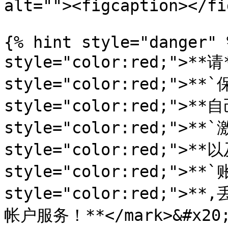
alt=""><figcaption></fi
{% hint style="danger" 
style="color:red;">**请*
style="color:red;">**
style="color:red;">**自
style="color:red;">**`
style="color:red;">**以
style="color:red;">**`
style="color:red;
帐户服务！**</mark>&#x20;