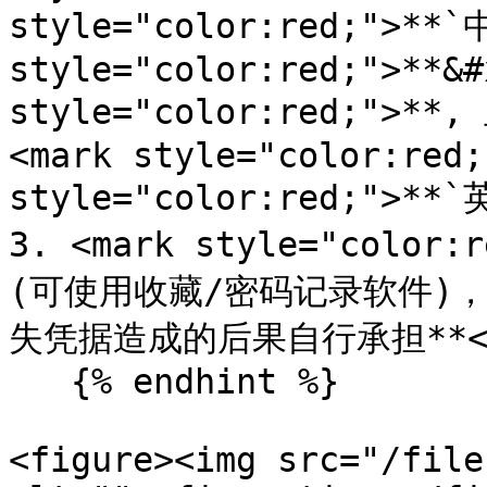
style="color:red;">**`
style="color:red;">**&#
style="color:red;">*
<mark style="color:red;
style="color:red;">**`
3. <mark style="colo
(可使用收藏/密码记录软件)
失凭据造成的后果自行承担**</m
   {% endhint %}

<figure><img src="/file