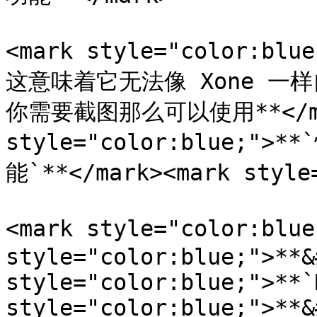
<mark style="color:
这意味着它无法像 Xone 
你需要截图那么可以使用**</mar
style="color:blue;
能`**</mark><mark style
<mark style="color:blue
style="color:blue;">**&
style="color:blue;">**`
style="color:blue;">**&