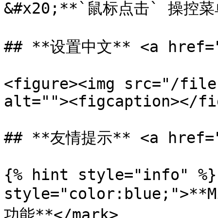
&#x20;**`鼠标点击` 操控菜单
## **设置中文** <a href="#
<figure><img src="/file
alt=""><figcaption></fi
## **友情提示** <a href="#
{% hint style="info" %}
style="color:blue;"
功能**</mark>
