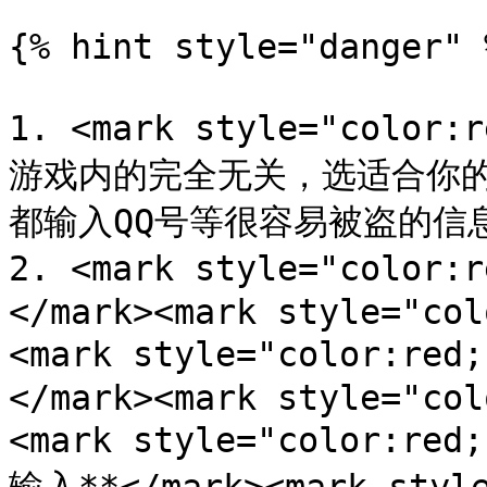
{% hint style="danger" %
1. <mark style="col
游戏内的完全无关，选适合你
都输入QQ号等很容易被盗的信息**
2. <mark style="col
</mark><mark style="col
<mark style="color:re
</mark><mark style="col
<mark style="color: