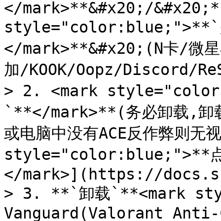
</mark>**&#x20;/&#x20;*
style="color:blue;">
</mark>**&#x20;(N卡
加/KOOK/Oopz/Discord/Re
> 2. <mark style="co
`**</mark>**(务必卸
或电脑中没有ACE反作弊则无视此条
style="color:blue;
</mark>](https://docs.s
> 3. **`卸载`**<mark sty
Vanguard(Valorant Anti-