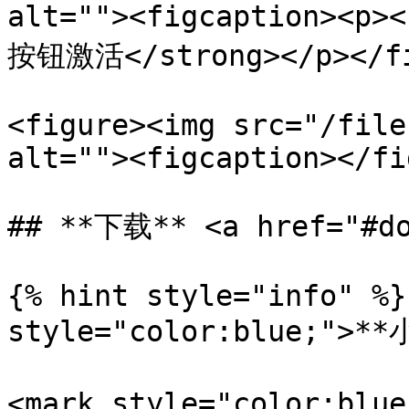
alt=""><figcaption><p
按钮激活</strong></p></fig
<figure><img src="/file
alt=""><figcaption></fi
## **下载** <a href="#do
{% hint style="info" %}
style="color:blue;">**
<mark style="color: