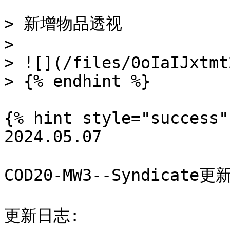
> 新增物品透视

>

> ![](/files/0oIaIJxtmt
> {% endhint %}

{% hint style="success" 
2024.05.07

COD20-MW3--Syndicate更新
更新日志:
