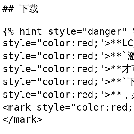
## 下载

{% hint style="danger" 
style="color:red;">**L
style="color:red;">**`
style="color:red;">**才
style="color:red;">**
style="color:red;">
<mark style="color:
</mark>
